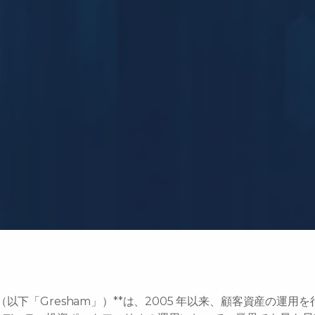
ment LLC（以下「Gresham」）**は、2005 年以来、顧客資産