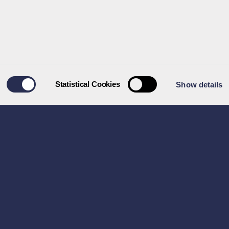
では、BCOMやGSCIを含むインデックスベースの商品
ブルアルファの創出を目指します。すべてのAIMポート
ポートフォリオの中には、レラティブバリュー予測（つま
、関連指数に含まれていないオブジェクトの追加をするこ
対価格で利益を得る可能性を狙うロング/ショートのカ
あります。
Gold Subindex Total Returnに基づく
Statistical Cookies
Show details
。
デルを使用しています。
GreshamQuantは、分散型国
系的に適用します。現在、GQでは
Alternative
戦略と
Systematic Alternative Financial
とSAFIの両方に対する統合型のエクスポージャーを提供