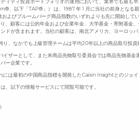
モディティ投資ポートフォリオの運用において、業界でも最も早
Program®、以下「TAP®」） は、1987 年 1 月に当社の前
よびブルームバーグ商品指数のいずれよりも先に開始しています。202
しており、顧客には公的年金および企業年金、大学基金・寄附基金
ァンドが含まれます。当社の顧客は、南北アメリカ、ヨーロッパ
を誇り、なかでも上級管理チームは平均20年以上の商品取引投
アドバイザーとして、また米商品先物取引委員会では商品先物基
ンバー企業です。
には最初の中国商品指標を開発したCaixin Insightとの
中国商品指数 は、以下の情報サービスにて閲覧可能です。
I）