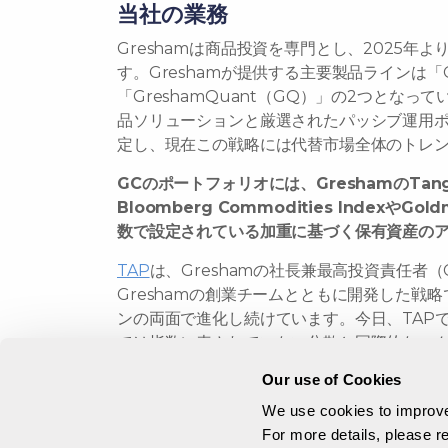
当社の業務
Greshamは商品投資を専門とし、2025
す。Greshamが提供する主要製品ラインは「Gre
「GreshamQuant（GQ）」の2つとな
品ソリューションと厳選されたパッシブ運用ポ
定し、現在この戦略には代替市場全体のトレン
GCのポートフォリオには、GreshamのTangib
Bloomberg Commodities IndexやGo
数で設定されている加重に基づく保有資産の
TAP
は、Greshamの社長兼最高投資責任者（CIO
Greshamの創業チームとともに開発した戦
ンの両面で進化し続けています。今日、TAPで
では指数に表されていない分散と国際的なエ
ンに関しては、TAPでは期間構造分析を採用
Our use of Cookies
る商品の限月とレラティブバリュー取引（即ち
We use cookies to improve 
バーウェイトにする）を選ぶことにより、BC
For more details, please 