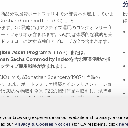
年より商品分散投資ポートフォリオで外部資本を運用していま
投
sham Commodities（GC）」と
得
っています。GC戦略にはアクティブ運用のロングオンリー商
ートフォリオが含まれます。GQでは体系的な戦略を策
ドフォローに対する独自アプローチが2つ含まれます。
le Asset Program®（TAP）または、
ldman Sachs Commodity Indexを含む商業活動の指
アクティブ運用戦略が含まれます。
）であるJonathan Spencerが1987年当時の
略で、以来、ポートフォリオ構築とインプリメンテーショ
は38の先物取引全体で26の個別商品を取引し、現時点
クスポージャーを提供しています。インプリメンテーショ
します。言い換えると先物カーブ上で期近よりも期先にあ
TAPモデルの加重よりも商品をアンダーウェイト/オー
your browsing experience on our website and to analyze our web
OMを上回るリターンを追求します。
read our
Privacy & Cookies Notices
(for CA residents, click
her